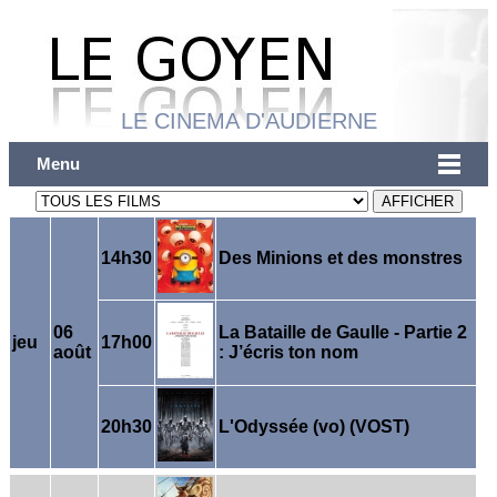
LE CINEMA D'AUDIERNE
Menu
14h30
Des Minions et des monstres
06
La Bataille de Gaulle - Partie 2
jeu
17h00
août
: J’écris ton nom
20h30
L'Odyssée (vo) (VOST)