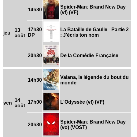
Spider-Man: Brand New Day
14h30
(vf) (VF)
17h30
La Bataille de Gaulle - Partie 2
13
jeu
DP
: J’écris ton nom
août
20h30
De la Comédie-Française
Vaiana, la légende du bout du
14h30
monde
14
17h00
L'Odyssée (vf) (VF)
ven
août
Spider-Man: Brand New Day
20h30
(vo) (VOST)