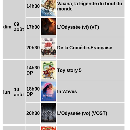
Vaiana, la légende du bout du
14h30
monde
09
dim
17h00
L'Odyssée (vf) (VF)
août
20h30
De la Comédie-Française
14h30
Toy story 5
DP
18h00
10
In Waves
lun
DP
août
20h30
L'Odyssée (vo) (VOST)