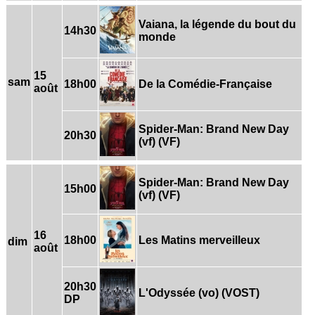
Vaiana, la légende du bout du
14h30
monde
15
sam
18h00
De la Comédie-Française
août
Spider-Man: Brand New Day
20h30
(vf) (VF)
Spider-Man: Brand New Day
15h00
(vf) (VF)
16
18h00
Les Matins merveilleux
dim
août
20h30
L'Odyssée (vo) (VOST)
DP