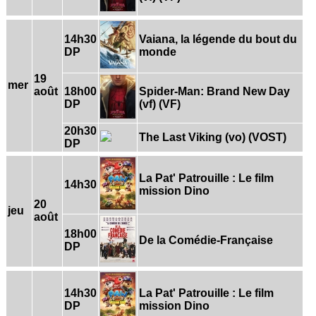
14h30
Vaiana, la légende du bout du
DP
monde
19
mer
août
18h00
Spider-Man: Brand New Day
DP
(vf) (VF)
20h30
The Last Viking (vo) (VOST)
DP
La Pat' Patrouille : Le film
14h30
mission Dino
20
jeu
août
18h00
De la Comédie-Française
DP
14h30
La Pat' Patrouille : Le film
DP
mission Dino