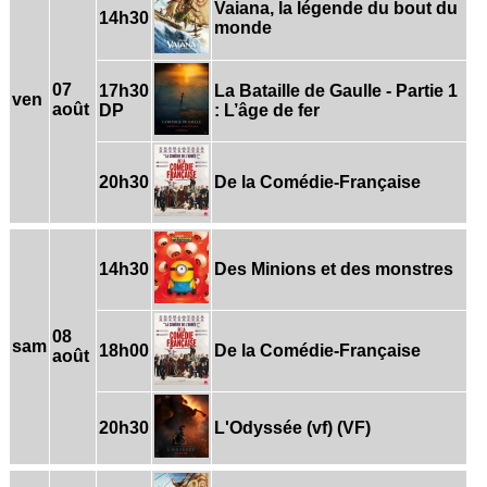
Vaiana, la légende du bout du
14h30
monde
07
17h30
La Bataille de Gaulle - Partie 1
ven
août
DP
: L’âge de fer
20h30
De la Comédie-Française
14h30
Des Minions et des monstres
08
sam
18h00
De la Comédie-Française
août
20h30
L'Odyssée (vf) (VF)