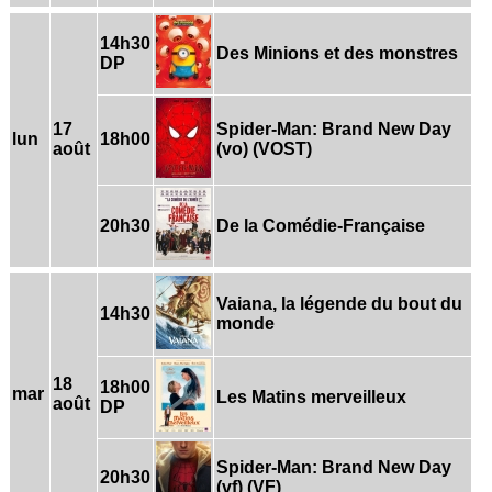
14h30
Des Minions et des monstres
DP
17
Spider-Man: Brand New Day
lun
18h00
août
(vo) (VOST)
20h30
De la Comédie-Française
Vaiana, la légende du bout du
14h30
monde
18
18h00
mar
Les Matins merveilleux
août
DP
Spider-Man: Brand New Day
20h30
(vf) (VF)